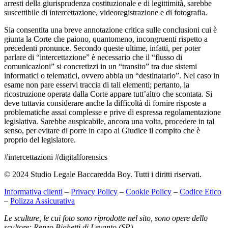
arresti della giurisprudenza costituzionale e di legittimità, sarebbe
suscettibile di intercettazione, videoregistrazione e di fotografia.
Sia consentita una breve annotazione critica sulle conclusioni cui è
giunta la Corte che paiono, quantomeno, incongruenti rispetto a
precedenti pronunce. Secondo queste ultime, infatti, per poter
parlare di “intercettazione” è necessario che il “flusso di
comunicazioni” si concretizzi in un “transito” tra due sistemi
informatici o telematici, ovvero abbia un “destinatario”. Nel caso in
esame non pare esservi traccia di tali elementi; pertanto, la
ricostruzione operata dalla Corte appare tutt’altro che scontata. Si
deve tuttavia considerare anche la difficoltà di fornire risposte a
problematiche assai complesse e prive di espressa regolamentazione
legislativa. Sarebbe auspicabile, ancora una volta, procedere in tal
senso, per evitare di porre in capo al Giudice il compito che è
proprio del legislatore.
#intercettazioni #digitalforensics
© 2024 Studio Legale Baccaredda Boy. Tutti i diritti riservati.
Informativa clienti
–
Privacy Policy
–
Cookie Policy
–
Codice Etico
–
Polizza Assicurativa
Le sculture, le cui foto sono riprodotte nel sito, sono opere dello
scultore: Renzo Bighetti di Levanto (SP).