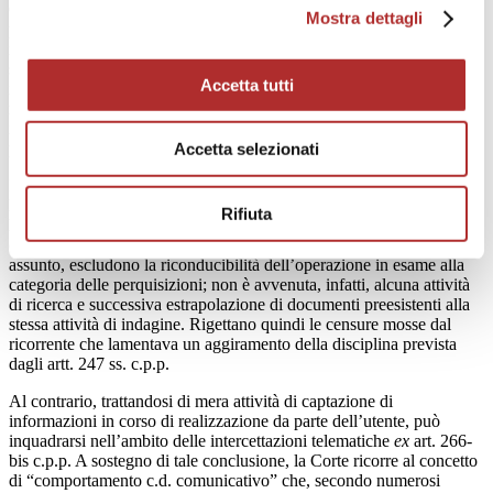
Come noto, la questione assume rilevanza poiché l’ordinamento
Mostra dettagli
prevede alcune garanzie in tema di perquisizione, che non sono
invece previste per le captazioni. Pertanto, il giudice doveva stabilire
se l’attività sopra descritta dovesse essere ricondotta nell’alveo delle
Accetta tutti
intercettazioni di comunicazioni – tesi sostenuta dal tribunale del
riesame e poi condivisa dal Collegio – ovvero delle perquisizioni
informatiche ai sensi dell’art. 247, comma 1 bis, c.p.p. (tesi, invece,
prospettata dal ricorrente) o, infine, delle c.d. prove atipiche.
Accetta selezionati
I giudici, nel confermare il provvedimento del Tribunale del
Riesame di Reggio Calabria, muovono da un presupposto fattuale:
Rifiuta
l’attività di acquisizione del file è avvenuta in tempo reale, e cioè nel
corso della sua stessa formazione. Prendendo le mosse da tale
assunto, escludono la riconducibilità dell’operazione in esame alla
categoria delle perquisizioni; non è avvenuta, infatti, alcuna attività
di ricerca e successiva estrapolazione di documenti preesistenti alla
stessa attività di indagine. Rigettano quindi le censure mosse dal
ricorrente che lamentava un aggiramento della disciplina prevista
dagli artt. 247 ss. c.p.p.
Al contrario, trattandosi di mera attività di captazione di
informazioni in corso di realizzazione da parte dell’utente, può
inquadrarsi nell’ambito delle intercettazioni telematiche
ex
art. 266-
bis c.p.p. A sostegno di tale conclusione, la Corte ricorre al concetto
di “comportamento c.d. comunicativo” che, secondo numerosi