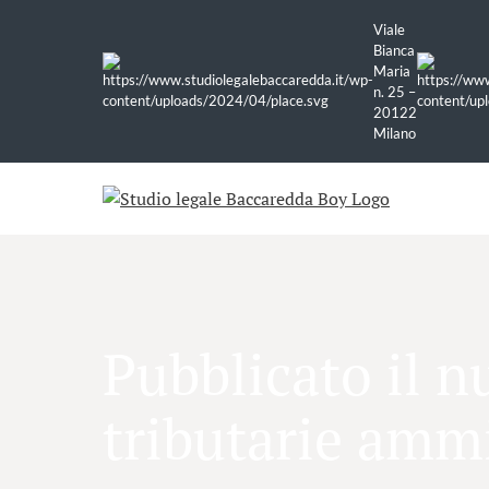
Viale
Bianca
Maria
n. 25 –
20122
Milano
Pubblicato il n
tributarie ammi