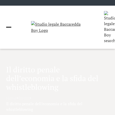
Il diritto penale
dell’economia e la sfida del
whistleblowing
Home
>
Media
>
Il diritto penale dell’economia e la sfida del
whistleblowing