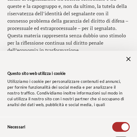
queste e la capogruppo e, non da ultimo, la tutela della
riservatezza dell’identità del segnalante con il
connesso problema della garanzia del diritto di difesa –
processuale ed extraprocessuale – per il segnalato.
Questa materia rappresenta senza dubbio uno stimolo
per la riflessione continua sul diritto penale
dell’economia in trasformazione.
#baccareddaboy #studiolegalebaccareddaboy #penale
#dirittopenaleeconomico
Questo sito web utilizza i cookie
#whitecollarcrimes #whistleblowing
Utilizziamo i cookie per personalizzare contenuti ed annunci,
per fornire funzionalità dei social media e per analizzare il
nostro traffico. Condividiamo inoltre informazioni sul modo in
cui utilizza il nostro sito con i nostri partner che si occupano di
analisi dei dati web, pubblicità e social media, i quali
potrebbero combinarle con altre informazioni che ha fornito
loro o che hanno raccolto dal suo utilizzo dei loro servizi.
Selezione
© 2024 Studio Legale Baccaredda Boy. Tutti i diritti riservati.
Necessari
del
consenso
Informativa clienti
–
Privacy Policy
–
Cookie Policy
–
Codice