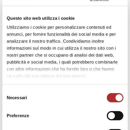
What we do
Publications and conferences
News
Contact Us
Questo sito web utilizza i cookie
Utilizziamo i cookie per personalizzare contenuti ed
annunci, per fornire funzionalità dei social media e per
Home
analizzare il nostro traffico. Condividiamo inoltre
The Firm
Our Team
informazioni sul modo in cui utilizza il nostro sito con i
What we do
nostri partner che si occupano di analisi dei dati web,
Publications and conferences
pubblicità e social media, i quali potrebbero combinarle
News
Contact Us
con altre informazioni che ha fornito loro o che hanno
raccolto dal suo utilizzo dei loro servizi.
Selezione
Come possiamo aiutarti?
Necessari
del
consenso
Preferenze
Responsabilità penale dei