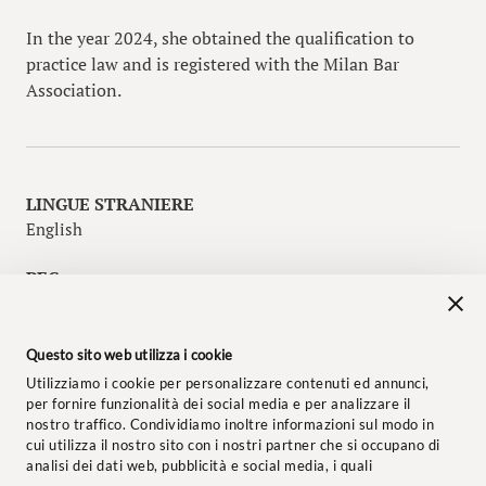
In the year 2024, she obtained the qualification to
practice law and is registered with the Milan Bar
Association.
LINGUE STRANIERE
English
PEC
marialaura.brancato@legalmail.it
LINKEDIN
Questo sito web utilizza i cookie
Qui
Utilizziamo i cookie per personalizzare contenuti ed annunci,
per fornire funzionalità dei social media e per analizzare il
nostro traffico. Condividiamo inoltre informazioni sul modo in
cui utilizza il nostro sito con i nostri partner che si occupano di
analisi dei dati web, pubblicità e social media, i quali
potrebbero combinarle con altre informazioni che ha fornito