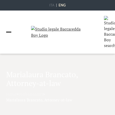
ITA
|
ENG
Marialaura Brancato,
Attorney-at-law
Home
>
Professionisti
>
Marialaura Brancato, Attorney-at-law