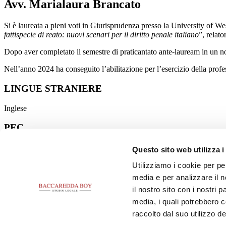
Avv. Marialaura Brancato
Si è laureata a pieni voti in Giurisprudenza presso la University of We
fattispecie di reato: nuovi scenari per il diritto penale italiano
”, relato
Dopo aver completato il semestre di praticantato ante-lauream in un n
Nell’anno 2024 ha conseguito l’abilitazione per l’esercizio della profe
LINGUE STRANIERE
Inglese
PEC
marialaura.brancato@legalmail.it
Questo sito web utilizza i
Utilizziamo i cookie per pe
LINKEDIN
media e per analizzare il n
Qui
il nostro sito con i nostri 
media, i quali potrebbero 
raccolto dal suo utilizzo dei
© 2024 Studio Legale Baccaredda Boy. Tutti i diritti riservati.