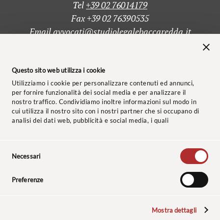
Tel
+39 02 76014179
Fax +39 02 76390535
Email
avvocati@studiolegalebaccaredda.it
Questo sito web utilizza i cookie
CONTATTI
Utilizziamo i cookie per personalizzare contenuti ed annunci,
per fornire funzionalità dei social media e per analizzare il
nostro traffico. Condividiamo inoltre informazioni sul modo in
cui utilizza il nostro sito con i nostri partner che si occupano di
analisi dei dati web, pubblicità e social media, i quali
potrebbero combinarle con altre informazioni che ha fornito
loro o che hanno raccolto dal suo utilizzo dei loro servizi.
Selezione
© 2024 Studio Legale Baccaredda Boy. Tutti i diritti riservati.
Necessari
del
consenso
Informativa clienti
–
Privacy Policy
–
Cookie Policy
–
Codice
Preferenze
Etico
–
Polizza Assicurativa
Mostra dettagli
Le sculture, le cui foto sono riprodotte nel sito, sono opere dello scultore: