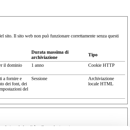
del sito. Il sito web non può funzionare correttamente senza questi
Durata massima di
Tipo
archiviazione
er il dominio
1 anno
Cookie HTTP
i a fornire e
Sessione
Archiviazione
to dei font, dei
locale HTML
impostazioni del
erita o la località nella quale ti trovi.