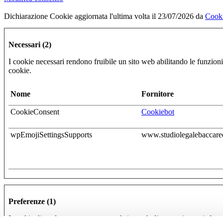
Dichiarazione Cookie aggiornata l'ultima volta il 23/07/2026 da
Cook
Necessari (2)
I cookie necessari rendono fruibile un sito web abilitando le funzioni
cookie.
Nome
Fornitore
CookieConsent
Cookiebot
wpEmojiSettingsSupports
www.studiolegalebaccared
Preferenze (1)
I cookie di preferenza consentono al sito web di memorizzare informazi