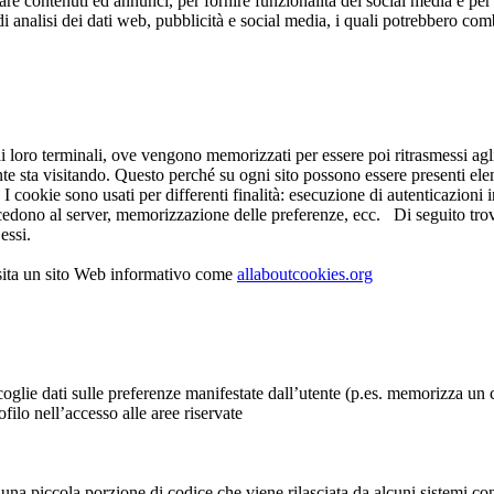
are contenuti ed annunci, per fornire funzionalità dei social media e per 
 di analisi dei dati web, pubblicità e social media, i quali potrebbero c
o ai loro terminali, ove vengono memorizzati per essere poi ritrasmessi agli 
te sta visitando. Questo perché su ogni sito possono essere presenti ele
o. I cookie sono usati per differenti finalità: esecuzione di autenticazio
ccedono al server, memorizzazione delle preferenze, ecc.
Di seguito trove
 essi.
visita un sito Web informativo come
allaboutcookies.org
oglie dati sulle preferenze manifestate dall’utente (p.es. memorizza un co
filo nell’accesso alle aree riservate
a piccola porzione di codice che viene rilasciata da alcuni sistemi con 