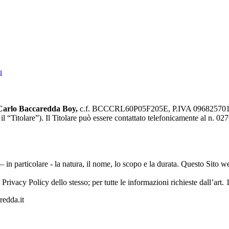
u
 Carlo Baccaredda Boy,
c.f. BCCCRL60P05F205E, P.IVA 09682570156, 
l “Titolare”). Il Titolare può essere contattato telefonicamente al n. 0
 – in particolare - la natura, il nome, lo scopo e la durata. Questo Sito 
ella Privacy Policy dello stesso; per tutte le informazioni richieste da
redda.it