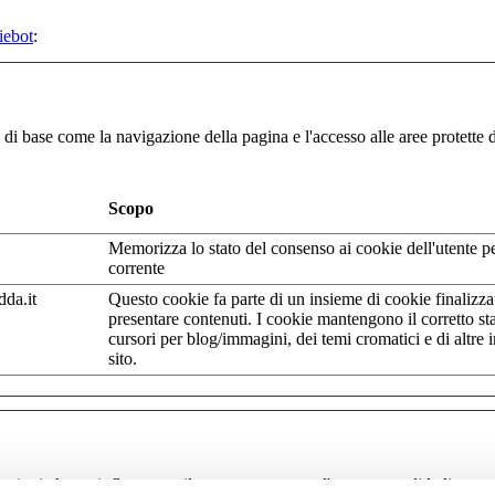
iebot
:
 di base come la navigazione della pagina e l'accesso alle aree protette 
Scopo
Memorizza lo stato del consenso ai cookie dell'utente p
corrente
da.it
Questo cookie fa parte di un insieme di cookie finalizzat
presentare contenuti. I cookie mantengono il corretto sta
cursori per blog/immagini, dei temi cromatici e di altre 
sito.
oni che ne influenzano il comportamento o l'aspetto, quali la lingua pref