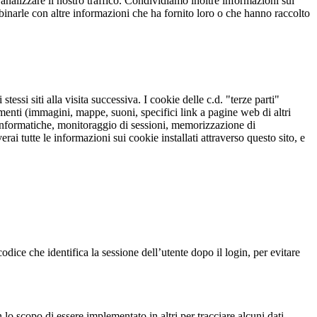
analizzare il nostro traffico. Condividiamo inoltre informazioni sul
ombinarle con altre informazioni che ha fornito loro o che hanno raccolto
stessi siti alla visita successiva. I cookie delle c.d. "terze parti"
menti (immagini, mappe, suoni, specifici link a pagine web di altri
ni informatiche, monitoraggio di sessioni, memorizzazione di
rai tutte le informazioni sui cookie installati attraverso questo sito, e
dice che identifica la sessione dell’utente dopo il login, per evitare
lo scopo di essere implementato in altri per tracciare alcuni dati