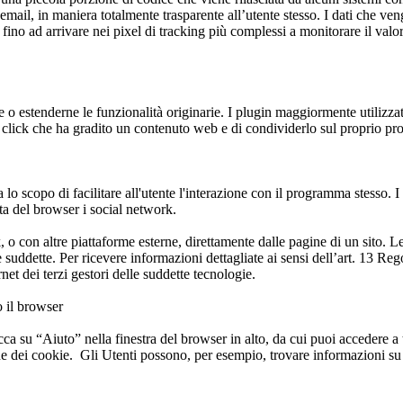
 email, in maniera totalmente trasparente all’utente stesso. I dati che ven
 fino ad arrivare nei pixel di tracking più complessi a monitorare il valor
estenderne le funzionalità originarie. I plugin maggiormente utilizzati
 click che ha gradito un contenuto web e di condividerlo sul proprio pro
o scopo di facilitare all'utente l'interazione con il programma stesso. 
ata del browser i social network.
, o con altre piattaforme esterne, direttamente dalle pagine di un sito. L
 suddette. Per ricevere informazioni dettagliate ai sensi dell’art. 13 Reg
ernet dei terzi gestori delle suddette tecnologie.
o il browser
icca su “Aiuto” nella finestra del browser in alto, da cui puoi accedere 
one dei cookie. Gli Utenti possono, per esempio, trovare informazioni su