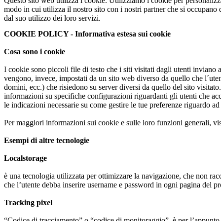
Questo sito web utilizza i cookie. Utilizziamo i cookie per personalizz
modo in cui utilizza il nostro sito con i nostri partner che si occupano
dal suo utilizzo dei loro servizi.
COOKIE POLICY - Informativa estesa sui cookie
Cosa sono i cookie
I cookie sono piccoli file di testo che i siti visitati dagli utenti invian
vengono, invece, impostati da un sito web diverso da quello che l´uten
domini, ecc.) che risiedono su server diversi da quello del sito visitat
informazioni su specifiche configurazioni riguardanti gli utenti che a
le indicazioni necessarie su come gestire le tue preferenze riguardo ad
Per maggiori informazioni sui cookie e sulle loro funzioni generali, 
Esempi di altre tecnologie
Localstorage
è una tecnologia utilizzata per ottimizzare la navigazione, che non racc
che l’utente debba inserire username e password in ogni pagina del pro
Tracking pixel
“Codice di tracciamento” o “codice di monitoraggio”, è per l’appunto un