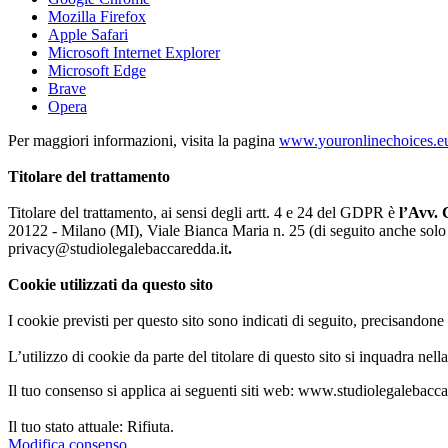
Mozilla Firefox
Apple Safari
Microsoft Internet Explorer
Microsoft Edge
Brave
Opera
Per maggiori informazioni, visita la pagina
www.youronlinechoices.e
Titolare del trattamento
Titolare del trattamento, ai sensi degli artt. 4 e 24 del GDPR è
l’Avv.
20122 - Milano (MI), Viale Bianca Maria n. 25 (di seguito anche solo i
privacy@studiolegalebaccaredda.it
.
Cookie utilizzati da questo sito
I cookie previsti per questo sito sono indicati di seguito, precisandone
L’utilizzo di cookie da parte del titolare di questo sito si inquadra n
Il tuo consenso si applica ai seguenti siti web: www.studiolegalebacca
Il tuo stato attuale: Rifiuta.
Modifica consenso