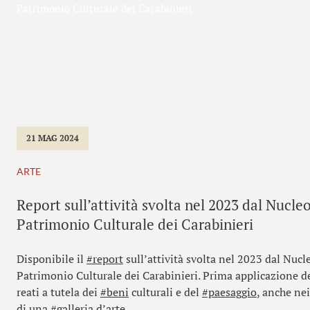
Patrimonio Culturale dei Carabinieri
21 MAG 2024
ARTE
Report sull’attività svolta nel 2023 dal Nucle
Patrimonio Culturale dei Carabinieri
Disponibile il
#report
sull’attività svolta nel 2023 dal Nucl
Patrimonio Culturale dei Carabinieri. Prima applicazione d
reati a tutela dei
#beni
culturali e del
#paesaggio
, anche ne
di una
#galleria
d’arte.