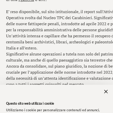
E’ reso disponibile, sul sito istituzionale, il report sull’Attiv
Operativa svolta dal Nucleo TPC dei Carabinieri. Significat
delle nuove fattispecie penali, introdotte ad aprile 2022 e
per la responsabilità amministrativa delle persone giuridic
Un’attività intensa e capillare che ha permesso il recupero d
centomila beni archivistici, librari, archeologici e paleontol
Italia e all’estero.
Significative alcune operazioni a tutela non solo del patri
culturale, ma anche di quello paesaggistico sia terrestre ch
Ancora da consolidare, sul piano giuridico, la nozione di be
cruciale per l’applicazione delle norme introdotte nel 202
della necessità di un’attenta identificazione e valutazione d
capo a tutti i soggetti coinvolti nel mercato.
#beniculturali
#paesaggio
#dirittopenale
#baccareddaboy
#
Questo sito web utilizza i cookie
Il report integrale è consultabile su
https://lnkd.in/d4DfFS
Utilizziamo i cookie per personalizzare contenuti ed annunci,