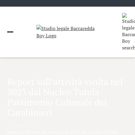
Report sull’attività svolta nel
2023 dal Nucleo Tutela
Patrimonio Culturale dei
Carabinieri
Home
>
Media
>
Report sull’attività svolta nel 2023 dal Nucleo Tutela