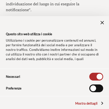
individuazione del luogo in cui eseguire la
notificazione”.
INFORMAZIONE PROVVISORIA NUMERO 15 – 24
Questo sito web utilizza i cookie
OTTOBRE 2024 SSUU
Utilizziamo i cookie per personalizzare contenuti ed annunci,
per fornire funzionalità dei social media e per analizzare il
nostro traffico. Condividiamo inoltre informazioni sul modo in
cui utilizza il nostro sito con i nostri partner che si occupano di
analisi dei dati web, pubblicità e social media, i quali
potrebbero combinarle con altre informazioni che ha fornito
loro o che hanno raccolto dal suo utilizzo dei loro servizi.
Selezione
© 2024 Studio Legale Baccaredda Boy. Tutti i diritti riservati.
Necessari
del
consenso
Informativa clienti
–
Privacy Policy
–
Cookie Policy
–
Codice
Preferenze
Etico
–
Polizza Assicurativa
Mostra dettagli
Le sculture, le cui foto sono riprodotte nel sito, sono opere dello scultore: