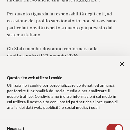
Per quanto riguarda la responsabilità degli enti, ad
eccezione del profilo sanzionatorio, non si ravvisano
particolari novità rispetto a quanto già previsto dal
sistema italiano.
Gli Stati membri dovranno conformarsi alla
direttiva
entro il 21 maggio 2026
.
Questo sito web utilizza i cookie
1714633367_dir-ue-2024-1203-it
Utilizziamo i cookie per personalizzare contenuti ed annunci,
per fornire funzionalità dei social media e per analizzare il
nostro traffico. Condividiamo inoltre informazioni sul modo in
cui utilizza il nostro sito con i nostri partner che si occupano di
analisi dei dati web, pubblicità e social media, i quali
potrebbero combinarle con altre informazioni che ha fornito
loro o che hanno raccolto dal suo utilizzo dei loro servizi.
Selezione
© 2024 Studio Legale Baccaredda Boy. Tutti i diritti riservati.
Necessari
del