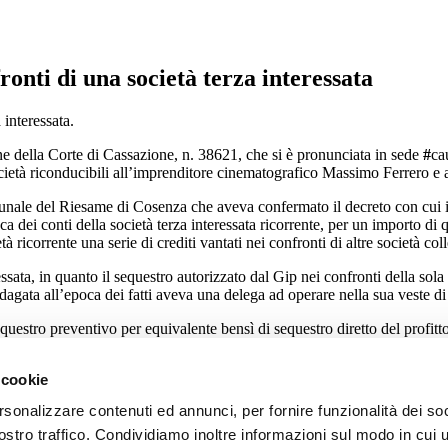
ronti di una società terza interessata
 interessata.
e della Corte di Cassazione, n. 38621, che si è pronunciata in sede
#
ca
ocietà riconducibili all’imprenditore cinematografico Massimo Ferrero e a
unale del Riesame di Cosenza che aveva confermato il decreto con cui il
ca dei conti della società terza interessata ricorrente, per un importo di 
à ricorrente una serie di crediti vantati nei confronti di altre società c
essata, in quanto il sequestro autorizzato dal Gip nei confronti della sol
l’indagata all’epoca dei fatti aveva una delega ad operare nella sua veste d
sequestro preventivo per equivalente bensì di sequestro diretto del profit
 somme depositate sui conti correnti intestati ad un terzo (la società rico
 cookie
altre cose richiamato il proprio orientamento maggioritario, secondo cui 
rsonalizzare contenuti ed annunci, per fornire funzionalità dei soc
la piena disponibilità da parte del delegato delle somme depositate, occor
ostro traffico. Condividiamo inoltre informazioni sul modo in cui u
e da parte del delegato
” (Cass., Sez. 2, n. 29692, 28.5.2019, Rv. 27702