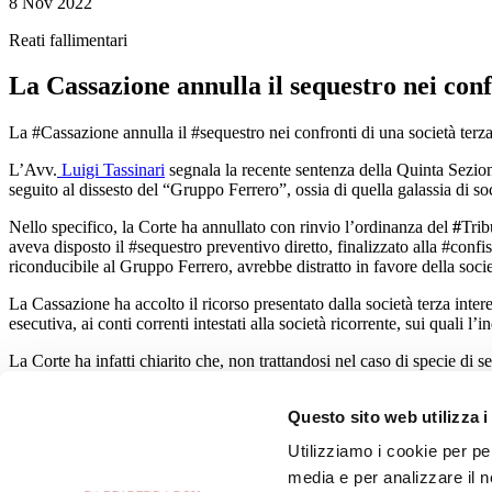
8 Nov 2022
Reati fallimentari
La Cassazione annulla il sequestro nei conf
La #Cassazione annulla il #sequestro nei confronti di una società terza
L’Avv.
Luigi Tassinari
segnala la recente sentenza della Quinta Sezion
seguito al dissesto del “Gruppo Ferrero”, ossia di quella galassia di s
Nello specifico, la Corte ha annullato con rinvio l’ordinanza del
#
Trib
aveva disposto il #sequestro preventivo diretto, finalizzato alla #confis
riconducibile al Gruppo Ferrero, avrebbe distratto in favore della societ
La Cassazione ha accolto il ricorso presentato dalla società terza inter
esecutiva, ai conti correnti intestati alla società ricorrente, sui quali 
La Corte ha infatti chiarito che, non trattandosi nel caso di specie di 
di motivare circa l’effettiva disponibilità da parte di quest’ultima delle
distrattive contestate nel procedimento penale.
Questo sito web utilizza i
Nel motivare la propria decisione i Giudici di legittimità hanno tra le 
Utilizziamo i cookie per pe
caratterizzata da limitazioni, non è di per sé sufficiente a dimostrare 
media e per analizzare il n
ragionevole probabilità in ordine alla libera utilizzabilità delle somm