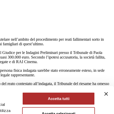
utelare nell’ambito del procedimento per reati fallimentari sorto in
i famigliari di quest’ultimo.
 Giudice per le Indagini Preliminari presso il Tribunale di Paola
quasi 300.000 euro. Secondo l’ipotesi accusatoria, la società fallita,
ollegate e di RAI Cinema.
a persona fisica indagata sarebbe stato erroneamente esteso, in sede
i legale rappresentante.
to del reato contestato all’indagata, il Tribunale del riesame ha omesso
rrente) nonché circa la riferibilità di dette somme alle condotte
Accetta tutti
“
la delega ad operare su un conto corrente, anche ove non
ial
rendo ulteriori elementi di fatto sui quali fondare il giudizio di
tilizza
1). Elementi che, nel caso in esame, non sono stati in alcun modo
Accetta selezionati