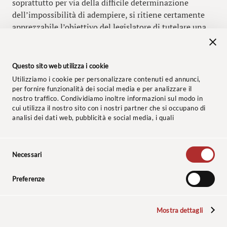
soprattutto per via della difficile determinazione
dell’impossibilità di adempiere, si ritiene certamente
apprezzabile l’obiettivo del legislatore di tutelare una
categoria già in difficoltà, la cui crisi è stata aggravata
dalla pandemia.
Questo sito web utilizza i cookie
Marialaura Brancato
Utilizziamo i cookie per personalizzare contenuti ed annunci,
per fornire funzionalità dei social media e per analizzare il
nostro traffico. Condividiamo inoltre informazioni sul modo in
cui utilizza il nostro sito con i nostri partner che si occupano di
analisi dei dati web, pubblicità e social media, i quali
potrebbero combinarle con altre informazioni che ha fornito
loro o che hanno raccolto dal suo utilizzo dei loro servizi.
Selezione
© 2024 Studio Legale Baccaredda Boy. Tutti i diritti riservati.
Necessari
del
consenso
Informativa clienti
–
Privacy Policy
–
Cookie Policy
–
Codice
Preferenze
Etico
–
Polizza Assicurativa
Le sculture, le cui foto sono riprodotte nel sito, sono opere dello scultore:
Mostra dettagli
Renzo Bighetti di Levanto (SP).