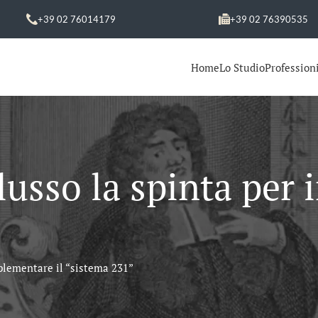
+39 02 76014179
+39 02 76390535
Home
Lo Studio
Professioni
 lusso la spinta per
mplementare il “sistema 231”