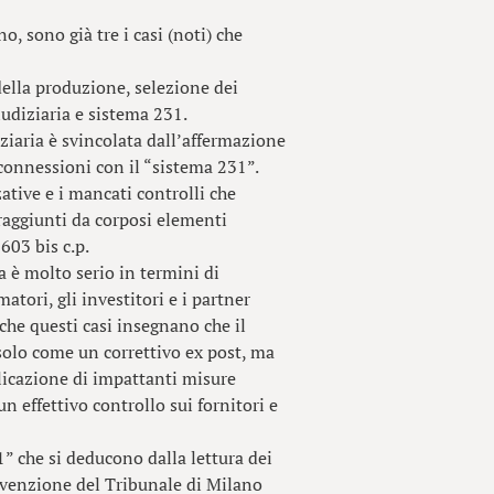
o, sono già tre i casi (noti) che
della produzione, selezione dei
iudiziaria e sistema 231.
ziaria è svincolata dall’affermazione
 connessioni con il “sistema 231”.
zative e i mancati controlli che
raggiunti da corposi elementi
 603 bis c.p.
 è molto serio in termini di
atori, gli investitori e i partner
che questi casi insegnano che il
olo come un correttivo ex post, ma
plicazione di impattanti misure
n effettivo controllo sui fornitori e
” che si deducono dalla lettura dei
evenzione del Tribunale di Milano