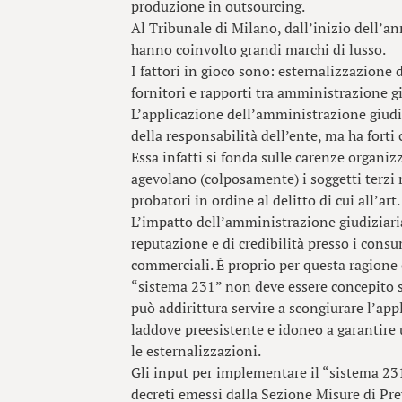
produzione in outsourcing.
Al Tribunale di Milano, dall’inizio dell’ann
hanno coinvolto grandi marchi di lusso.
I fattori in gioco sono: esternalizzazione 
fornitori e rapporti tra amministrazione g
L’applicazione dell’amministrazione giudi
della responsabilità dell’ente, ma ha forti
Essa infatti si fonda sulle carenze organiz
agevolano (colposamente) i soggetti terzi 
probatori in ordine al delitto di cui all’art.
L’impatto dell’amministrazione giudiziaria
reputazione e di credibilità presso i consum
commerciali. È proprio per questa ragione 
“sistema 231” non deve essere concepito s
può addirittura servire a scongiurare l’ap
laddove preesistente e idoneo a garantire u
le esternalizzazioni.
Gli input per implementare il “sistema 231
decreti emessi dalla Sezione Misure di Pr