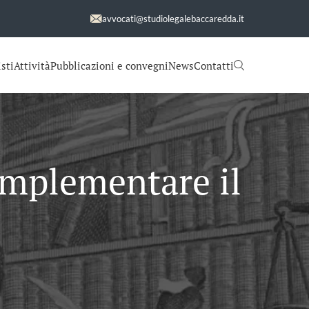
avvocati@studiolegalebaccaredda.it
sti
Attività
Pubblicazioni e convegni
News
Contatti
 implementare il