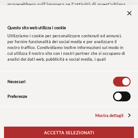
graverebbero sull’impresa se l’attività di quest’ultima
fosse svolta nel pieno rispetto della disciplina vigente.
#responsabilità231 #vantaggiodellente
Questo sito web utilizza i cookie
#risparmiodispesa
Utilizziamo i cookie per personalizzare contenuti ed annunci,
per fornire funzionalità dei social media e per analizzare il
nostro traffico. Condividiamo inoltre informazioni sul modo in
cui utilizza il nostro sito con i nostri partner che si occupano di
analisi dei dati web, pubblicità e social media, i quali
potrebbero combinarle con altre informazioni che ha fornito
loro o che hanno raccolto dal suo utilizzo dei loro servizi.
Selezione
© 2024 Studio Legale Baccaredda Boy. Tutti i diritti riservati.
Necessari
del
consenso
Informativa clienti
–
Privacy Policy
–
Cookie Policy
–
Codice
Preferenze
Etico
–
Polizza Assicurativa
Mostra dettagli
Le sculture, le cui foto sono riprodotte nel sito, sono opere dello scultore:
Renzo Bighetti di Levanto (SP).
Le fotografie presenti nel sito sono state realizzate, per l’utilizzo in
ACCETTA SELEZIONATI
esclusiva, dal fotografo David Coloma.