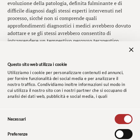
evoluzione della patologia, definita fulminante e di
difficile diagnosi dagli stessi esperti intervenuti nel
processo, sicché non si comprende quali
approfondimenti diagnostici i medici avrebbero dovuto
adottare e se gli stessi avrebbero consentito di
intraprendere un tempestivo percorso terapeutico
idoneo a impedire o, quantomeno, ritardare l’evento
morte.
Questo sito web utilizza i cookie
Segnalazione a cura dell’avv.
Marco Farinella
Utilizziamo i cookie per personalizzare contenuti ed annunci,
per fornire funzionalità dei social media e per analizzare il
nostro traffico. Condividiamo inoltre informazioni sul modo in
cui utilizza il nostro sito con i nostri partner che si occupano di
analisi dei dati web, pubblicità e social media, i quali
potrebbero combinarle con altre informazioni che ha fornito
loro o che hanno raccolto dal suo utilizzo dei loro servizi.
Selezione
© 2024 Studio Legale Baccaredda Boy. Tutti i diritti riservati.
Necessari
del
consenso
Informativa clienti
–
Privacy Policy
–
Cookie Policy
–
Codice
Preferenze
Etico
–
Polizza Assicurativa