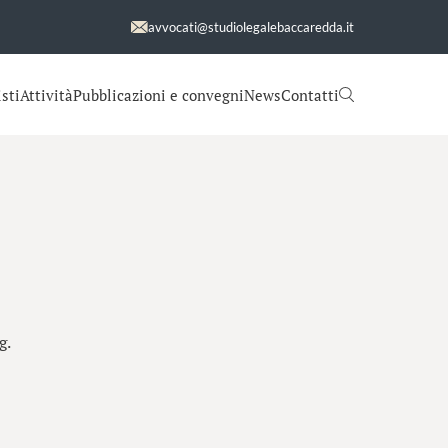
avvocati@studiolegalebaccaredda.it
sti
Attività
Pubblicazioni e convegni
News
Contatti
g.