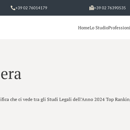
+39 02 76014179
+39 02 76390535
Home
Lo Studio
Professioni
Sera
sifica che ci vede tra gli Studi Legali dell’Anno 2024 Top Rankin