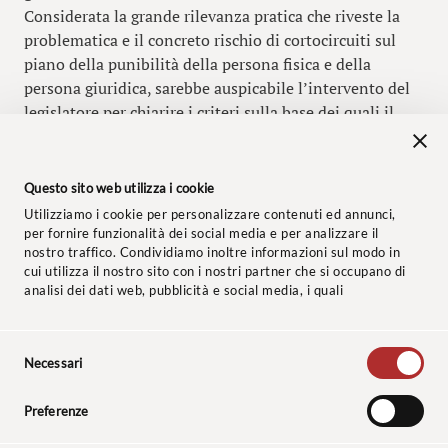
Considerata la grande rilevanza pratica che riveste la
problematica e il concreto rischio di cortocircuiti sul
piano della punibilità della persona fisica e della
persona giuridica, sarebbe auspicabile l’intervento del
legislatore per chiarire i criteri sulla base dei quali il
deficit organizzativo dell’ente può essere ritenuto
tenue, e quindi idoneo ad escluderne la responsabilità.
Questo sito web utilizza i cookie
Segnalazione a cura dell’Avv.
Marta Sottocasa
Utilizziamo i cookie per personalizzare contenuti ed annunci,
per fornire funzionalità dei social media e per analizzare il
nostro traffico. Condividiamo inoltre informazioni sul modo in
cui utilizza il nostro sito con i nostri partner che si occupano di
analisi dei dati web, pubblicità e social media, i quali
potrebbero combinarle con altre informazioni che ha fornito
loro o che hanno raccolto dal suo utilizzo dei loro servizi.
Selezione
© 2024 Studio Legale Baccaredda Boy. Tutti i diritti riservati.
Necessari
del
consenso
Informativa clienti
–
Privacy Policy
–
Cookie Policy
–
Codice
Preferenze
Etico
–
Polizza Assicurativa