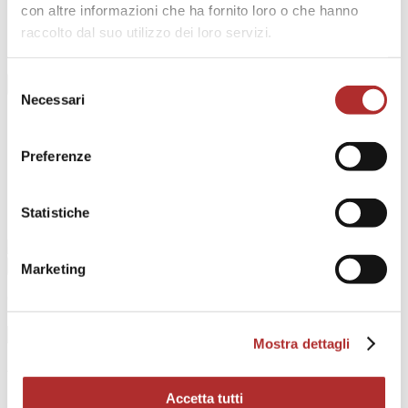
Attività
con altre informazioni che ha fornito loro o che hanno
Pubblicazioni e convegni
raccolto dal suo utilizzo dei loro servizi.
News
Contatti
Selezione
Necessari
del
Home
consenso
Lo Studio
Professionisti
Preferenze
Attività
Pubblicazioni e convegni
News
Statistiche
Contatti
Marketing
Come possiamo aiutarti?
Mostra dettagli
Whistleblowing
Accetta tutti