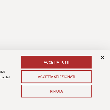
ACCETTA TUTTI
 dei
ACCETTA SELEZIONATI
lto dal
RIFIUTA
ere dello scultore: Renzo Bighetti di Levanto (SP).
 l’utilizzo in esclusiva, dal fotografo David Coloma.