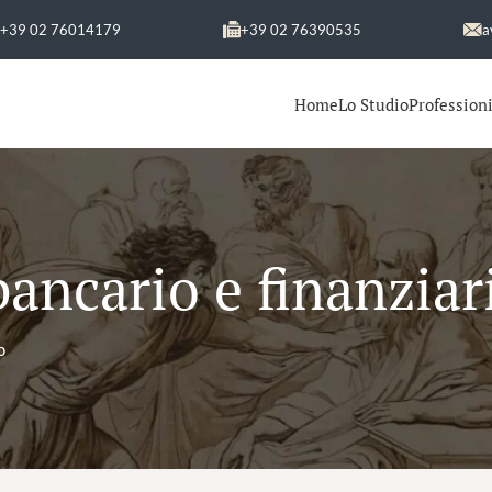
+39 02 76014179
+39 02 76390535
a
Home
Lo Studio
Professioni
bancario e finanziar
o