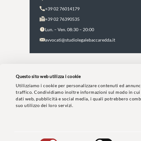
+39 02 76014179
+39 02 76390535
Lun. – Ven. 08:30 – 20:00
avvocati@studiolegalebaccaredda.it
Questo sito web utilizza i cookie
Utilizziamo i cookie per personalizzare contenuti ed annunci,
traffico. Condividiamo inoltre informazioni sul modo in cui u
dati web, pubblicità e social media, i quali potrebbero comb
suo utilizzo dei loro servizi.
© 2024 Studio Legale Baccaredda Boy. Tutti i diritti riserv
Informativa clienti
–
Privacy Policy
–
Cookie Policy
–
Cod
Polizza Assicurativa
Selezione