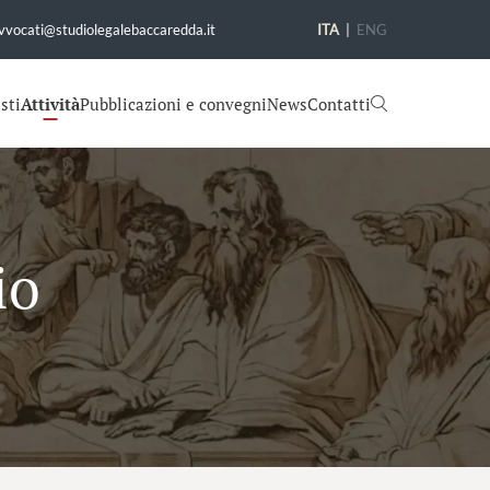
vvocati@studiolegalebaccaredda.it
ITA
|
ENG
sti
Attività
Pubblicazioni e convegni
News
Contatti
io