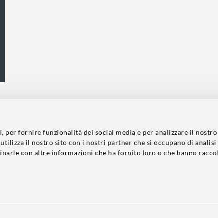
 per fornire funzionalità dei social media e per analizzare il nostro
tilizza il nostro sito con i nostri partner che si occupano di analisi
inarle con altre informazioni che ha fornito loro o che hanno racco
ati.
ice Etico
–
Le sculture, le cui foto sono riprodotte nel sito, sono op
Le fotografie presenti nel sito sono state realizzate, per